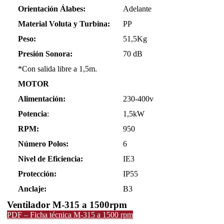
Orientación Álabes:
Adelante
Material Voluta y Turbina:
PP
Peso:
51,5Kg
Presión Sonora:
70 dB
*Con salida libre a 1,5m.
MOTOR
Alimentación:
230-400v
Potencia
:
1,5kW
RPM:
950
Número Polos:
6
Nivel de Eficiencia:
IE3
Protección:
IP55
Anclaje:
B3
Ventilador M-315 a 1500rpm
PDF – Ficha técnica M-315 a 1500 rpm