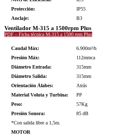
Protección:
IP55
Anclaje:
B3
Ventilador M-315 a 1500rpm Plus
PDF – Ficha técnica M-315 a 1500 rpm Plus
Caudal Máx:
6.900m³/h
Presión Máx:
112mmca
Diámetro Entrada:
315mm
Diámetro Salida:
315mm
Orientación Álabes:
Atrás
Material Voluta y Turbina:
PP
Peso:
57Kg
Presión Sonora:
85 dB
*Con salida libre a 1,5m.
MOTOR