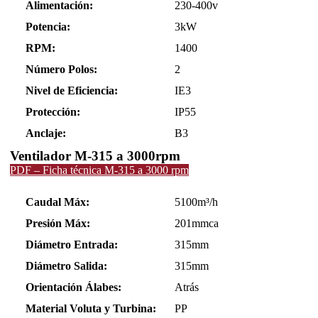
Alimentación:
230-400v
Potencia:
3kW
RPM:
1400
Número Polos:
2
Nivel de Eficiencia:
IE3
Protección:
IP55
Anclaje:
B3
Ventilador M-315 a 3000rpm
PDF – Ficha técnica M-315 a 3000 rpm
Caudal Máx:
5100m³/h
Presión Máx:
201mmca
Diámetro Entrada:
315mm
Diámetro Salida:
315mm
Orientación Álabes:
Atrás
Material Voluta y Turbina:
PP