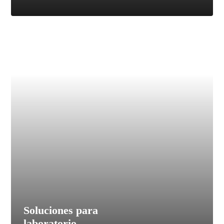
Ventiladores Serie M PP
Ventiladores PP SERIE MP
Accesorios para ventiladores
Tubería y accesorios de ventilación
Soluciones para
laboratorio