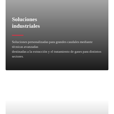
Soluciones
industriales
Soluciones personalizadas para grandes caudales mediante
técnicas avanzadas
destinadas a la extracción y el tratamiento de gases para distintos
sectores.
Lavadores de gases
Equipos de Desodorizacion con carbón activo
Calderería plástica