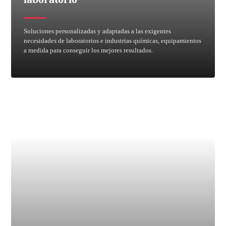
Soluciones personalizadas y adaptadas a las exigentes
necesidades de laboratorios e industrias químicas, equipamientos
a medida para conseguir los mejores resultados.
Lavadores de gases para vitrina
Equipos de filtración
Campanas y cabinas
Housings PP
Vitrinas
Fregaderos y encimeras
Mobiliario de laboratorio
Bancos químicos