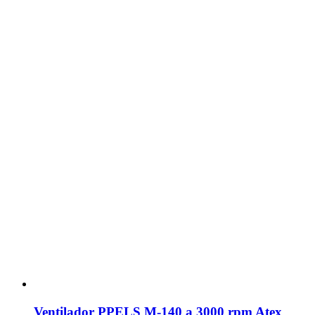
Ventilador PPELS M-140 a 3000 rpm Atex