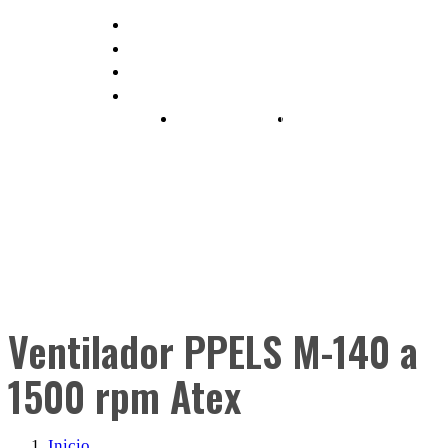
Saltar
info@quimipol.com
al
(+34) 93 462 05 65
contenido
ENGLISH
(
INGLÉS
)
ESPAÑOL
Ventilador PPELS M-140 a
1500 rpm Atex
Inicio