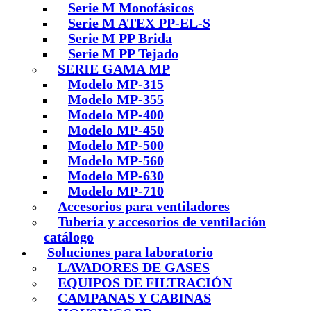
Serie M Monofásicos
Serie M ATEX PP-EL-S
Serie M PP Brida
Serie M PP Tejado
SERIE GAMA MP
Modelo MP-315
Modelo MP-355
Modelo MP-400
Modelo MP-450
Modelo MP-500
Modelo MP-560
Modelo MP-630
Modelo MP-710
Accesorios para ventiladores
Tubería y accesorios de ventilación
catálogo
Soluciones para laboratorio
LAVADORES DE GASES
EQUIPOS DE FILTRACIÓN
CAMPANAS Y CABINAS